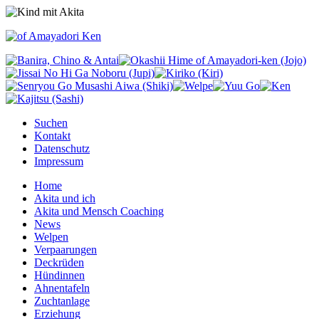
Suchen
Kontakt
Datenschutz
Impressum
Home
Akita und ich
Akita und Mensch Coaching
News
Welpen
Verpaarungen
Deckrüden
Hündinnen
Ahnentafeln
Zuchtanlage
Erziehung